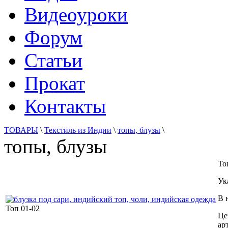
Видеоуроки
Форум
Статьи
Прокат
Контакты
ТОВАРЫ
\
Текстиль из Индии
\
топы, блузы
\
топы, блузы
То
Ук
В 
Топ 01-02
Це
ар