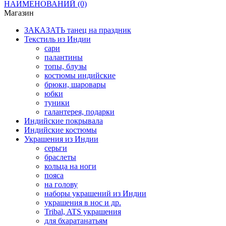
НАИМЕНОВАНИЙ
(0)
Магазин
ЗАКАЗАТЬ танец на праздник
Текстиль из Индии
сари
палантины
топы, блузы
костюмы индийские
брюки, шаровары
юбки
туники
галантерея, подарки
Индийские покрывала
Индийские костюмы
Украшения из Индии
серьги
браслеты
кольца на ноги
пояса
на голову
наборы украшений из Индии
украшения в нос и др.
Tribal, ATS украшения
для бхаратанатьям