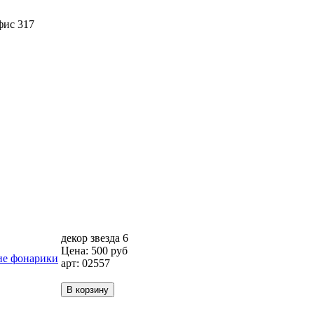
фис 317
декор звезда 6
Цена:
500
руб
арт: 02557
В корзину