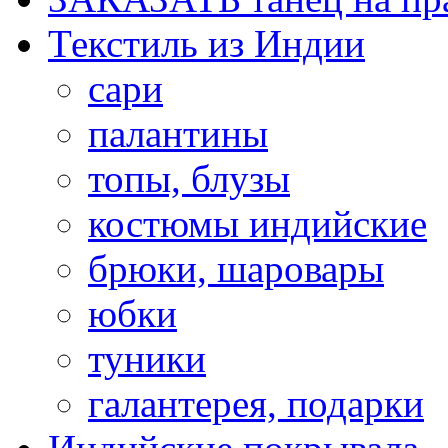
Текстиль из Индии
сари
палантины
топы, блузы
костюмы индийские
брюки, шаровары
юбки
туники
галантерея, подарки