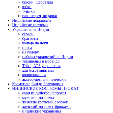
брюки, шаровары
юбки
туники
галантерея, подарки
Индийские покрывала
Индийские костюмы
Украшения из Индии
серьги
браслеты
кольца на ноги
пояса
на голову
наборы украшений из Индии
украшения в нос и др.
Tribal, ATS украшения
для бхаратанатьям
колокольчики
аксессуары для прически
Косметика,бинди,благовония
ИНДИЙСКИЕ КОСТЮМЫ ПРОКАТ
сари индийское напрокат
мужские костюмы
женские костюмы с юбкой
женский костюм с брюками
индийские украшения