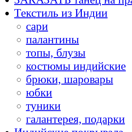
Текстиль из Индии
сари
палантины
топы, блузы
костюмы индийские
брюки, шаровары
юбки
туники
галантерея, подарки