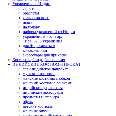
Украшения из Индии
серьги
браслеты
кольца на ноги
пояса
на голову
наборы украшений из Индии
украшения в нос и др.
Tribal, ATS украшения
для бхаратанатьям
колокольчики
аксессуары для прически
Косметика,бинди,благовония
ИНДИЙСКИЕ КОСТЮМЫ ПРОКАТ
сари индийское напрокат
мужские костюмы
женские костюмы с юбкой
женский костюм с брюками
индийские украшения
индийские аксессуары
предметы интерьера
обувь
детские костюмы
женские блузы
костюмы индийского танца